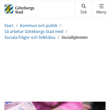
Du
Start
/
Kommun och politik
/
är
Så arbetar Göteborgs Stad med
/
här:
Sociala frågor och folkhälsa
/
Socialtjänsten