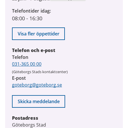
juni
Telefontider idag
2026
08:00
-
16:30
till
7
augusti
Visa fler öppettider
2026
Telefon och e-post
Telefon
031-365 00 00
(Göteborgs Stads kontaktcenter)
E-post
goteborg@goteborg.se
Skicka meddelande
Postadress
Göteborgs Stad