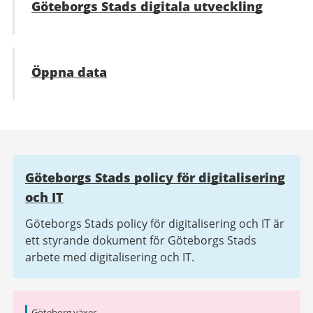
Göteborgs Stads digitala utveckling
Öppna data
Relaterad
Göteborgs Stads policy för digitalisering
information
och IT
Göteborgs Stads policy för digitalisering och IT är
ett styrande dokument för Göteborgs Stads
arbete med digitalisering och IT.
Göteborg växer