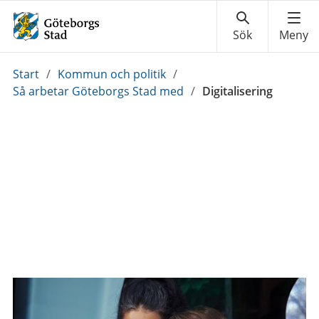
Du
Start
/
Kommun och politik
/
är
Så arbetar Göteborgs Stad med
/
Digitalisering
här: