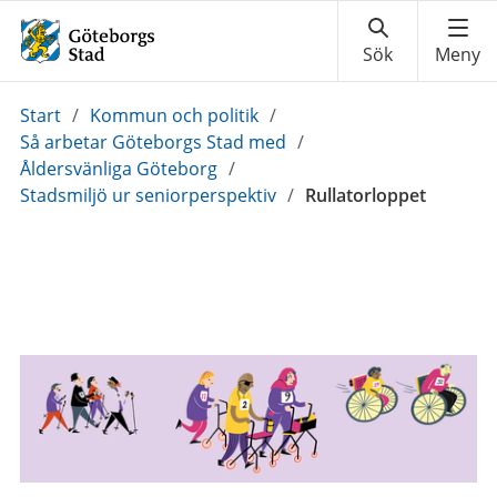
Du
Start
/
Kommun och politik
/
är
Så arbetar Göteborgs Stad med
/
här:
Åldersvänliga Göteborg
/
Stadsmiljö ur seniorperspektiv
/
Rullatorloppet