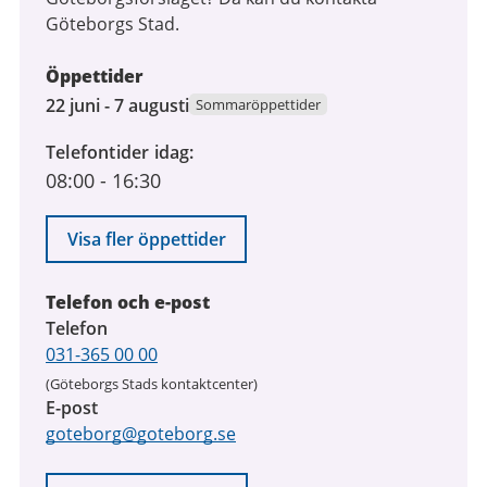
Göteborgs Stad.
Öppettider
22
22 juni - 7 augusti
Sommaröppettider
juni
Telefontider idag
2026
08:00
-
16:30
till
7
augusti
Visa fler öppettider
2026
Telefon och e-post
Telefon
031-365 00 00
(Göteborgs Stads kontaktcenter)
E-post
goteborg@goteborg.se