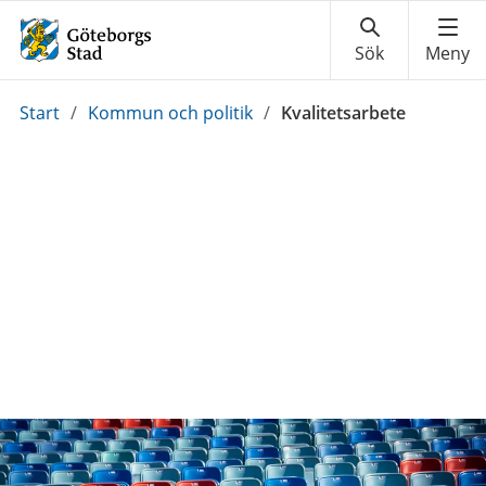
Du
Start
/
Kommun och politik
/
Kvalitetsarbete
är
här: