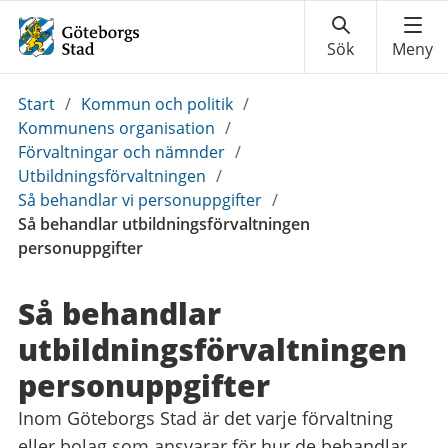
Du
Start
/
Kommun och politik
/
är
Kommunens organisation
/
här:
Förvaltningar och nämnder
/
Utbildningsförvaltningen
/
Så behandlar vi personuppgifter
/
Så behandlar utbildningsförvaltningen
personuppgifter
Så behandlar
utbildningsförvaltningen
personuppgifter
Inom Göteborgs Stad är det varje förvaltning
eller bolag som ansvarar för hur de behandlar