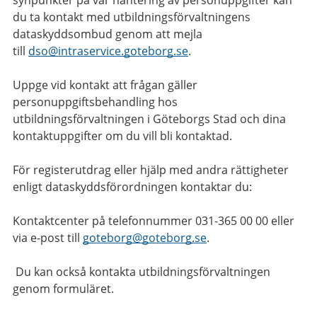
synpunkter på vår hantering av personuppgifter kan
du ta kontakt med utbildningsförvaltningens
dataskyddsombud genom att mejla
till
dso@intraservice.goteborg.se
.
Uppge vid kontakt att frågan gäller
personuppgiftsbehandling hos
utbildningsförvaltningen i Göteborgs Stad och dina
kontaktuppgifter om du vill bli kontaktad.
För registerutdrag eller hjälp med andra rättigheter
enligt dataskyddsförordningen kontaktar du:
Kontaktcenter på telefonnummer 031-365 00 00 eller
via e-post till
goteborg@goteborg.se
.
Du kan också kontakta utbildningsförvaltningen
genom formuläret.