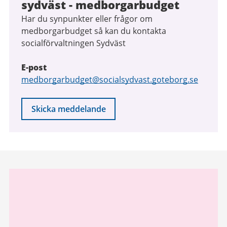
sydväst - medborgarbudget
Har du synpunkter eller frågor om
medborgarbudget så kan du kontakta
socialförvaltningen Sydväst
E-post
E-
medborgarbudget@socialsydvast.goteborg.se
post
Skicka meddelande
Relaterad
information