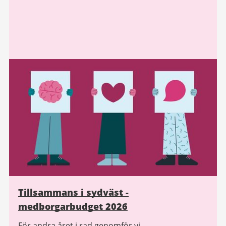
Tillsammans i sydväst -
medborgarbudget 2026
För andra året i rad genomför vi