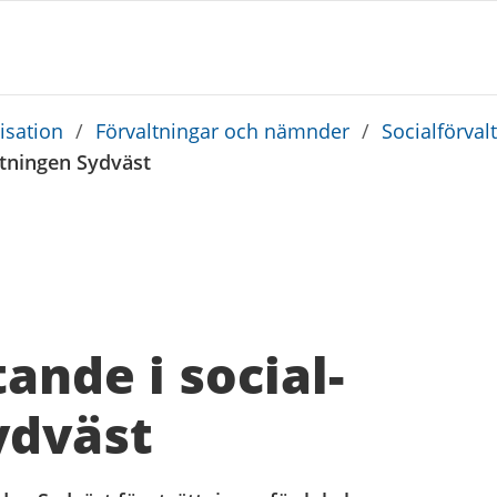
sation
/
Förvaltningar och nämnder
/
Socialförval
ltningen Sydväst
ande i social­
ydväst