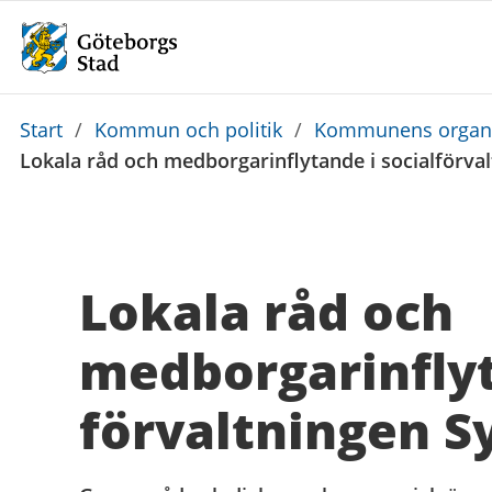
Du
Start
/
Kommun och politik
/
Kommunens organi
är
Lokala råd och medborgarinflytande i socialförva
här:
Lokala råd och
medborgarinflyt
förvaltningen S