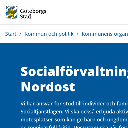
Du
Start
/
Kommun och politik
/
Kommunens organi
är
här:
Social­förvaltni
Nordost
Vi har ansvar för stöd till individer och famil
Socialtjänstlagen. Vi ska också erbjuda akti
mötesplatser som kan ge barn och ungdomar
en meningsfull fritid. Dessutom ska vår förv