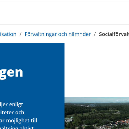
sation
/
Förvaltningar och nämnder
/
Socialförva
ngen
jer enligt
viteter och
 möjlighet till
altning aktivt