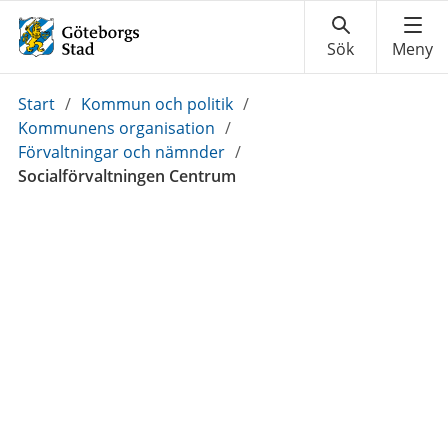
Du
Start
/
Kommun och politik
/
är
Kommunens organisation
/
här:
Förvaltningar och nämnder
/
Socialförvaltningen Centrum