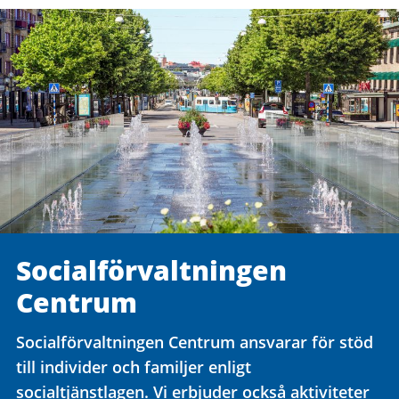
Social­förvaltningen
Centrum
Socialförvaltningen Centrum ansvarar för stöd
till individer och familjer enligt
socialtjänstlagen. Vi erbjuder också aktiviteter