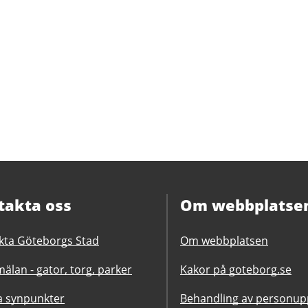
takta oss
Om webbplatse
kta Göteborgs Stad
Om webbplatsen
älan - gator, torg, parker
Kakor på goteborg.se
 synpunkter
Behandling av personupp