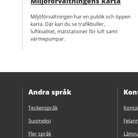
Miljöförvaltningens karta
Miljöförvaltningen har en publik och öppen
karta. Där kan du se trafikbuller,
luftkvalitet, mätstationer för luft samt
värmepumpar.
Andra språk
Kon
Teckenspråk
Konta
Suomeksi
Felanm
Fler språk
Lämna