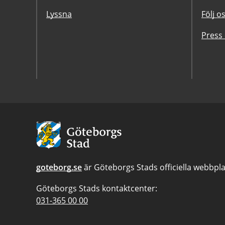
Lyssna
Följ o
Press
Avsändare:
Göteborgs
Stad
goteborg.se
är Göteborgs Stads officiella webbpla
Göteborgs Stads kontaktcenter:
Telefonnummer
031-365 00 00
till
Göteborgs