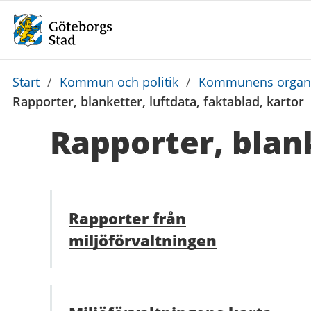
Du
Start
/
Kommun och politik
/
Kommunens organi
är
Rapporter, blanketter, luftdata, faktablad, kartor
här:
Rapporter, blank
Rapporter från
miljöförvaltningen