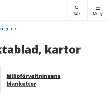
ningen
/
ktablad, kartor
Miljöförvaltningens
blanketter