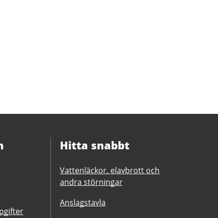
n
Hitta snabbt
Vattenläckor, elavbrott och
andra störningar
Anslagstavla
gifter