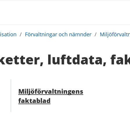
sation
/
Förvaltningar och nämnder
/
Miljöförvalt
etter, luftdata, fa
Miljöförvaltningens
faktablad