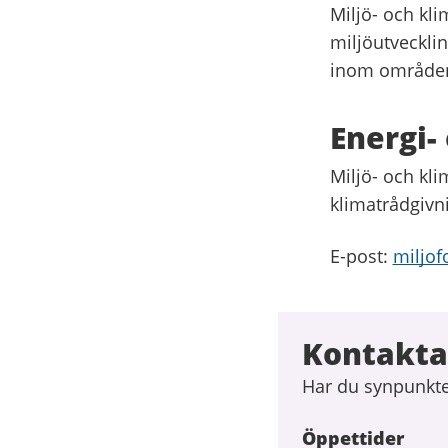
Miljö- och kl
miljöutveckl
inom områdena
Energi-
Miljö- och kl
klimatrådgivn
E-post:
miljof
Kontakta
Har du synpunkter
Öppettider