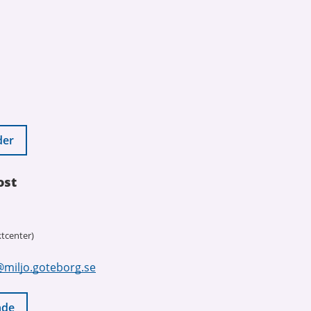
der
ost
tcenter)
@miljo.goteborg.se
nde