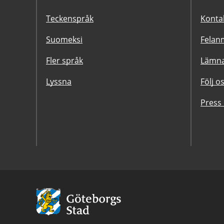
Teckenspråk
Konta
Suomeksi
Felanm
Fler språk
Lämna
Lyssna
Följ o
Press
Avsändare:
Göteborgs
Stad