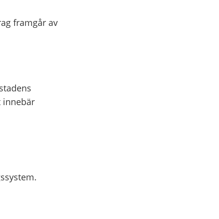
ag framgår av
stadens
t innebär
gssystem.