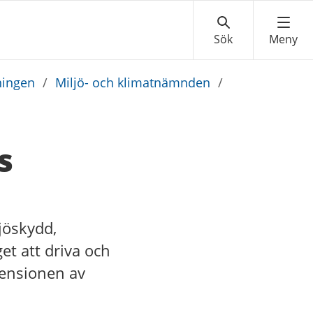
ningen
/
Miljö- och klimatnämnden
/
s
jöskydd,
t att driva och
ensionen av