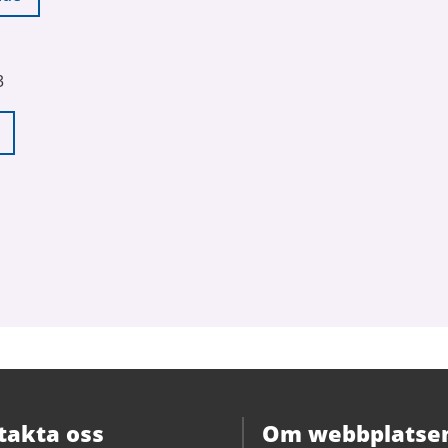
3
takta oss
Om webbplatse