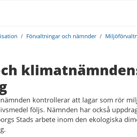
sation
/
Förvaltningar och nämnder
/
Miljöförvalt
 och klimatnämnden
g
tnämnden kontrollerar att lagar som rör mil
livsmedel följs. Nämnden har också uppdrage
rgs Stads arbete inom den ekologiska dim
g.