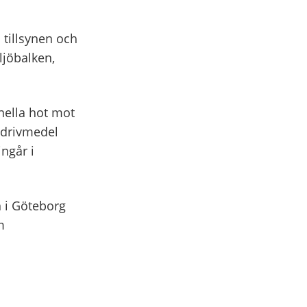
tillsynen och
ljöbalken,
nella hot mot
 drivmedel
ingår i
n i Göteborg
m