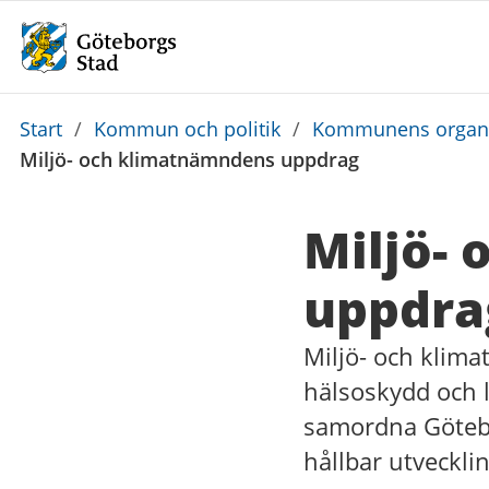
Du
Start
/
Kommun och politik
/
Kommunens organi
är
Miljö- och klimatnämndens uppdrag
här:
Miljö-
uppdra
Miljö- och klima
hälsoskydd och 
samordna Götebo
hållbar utvecklin