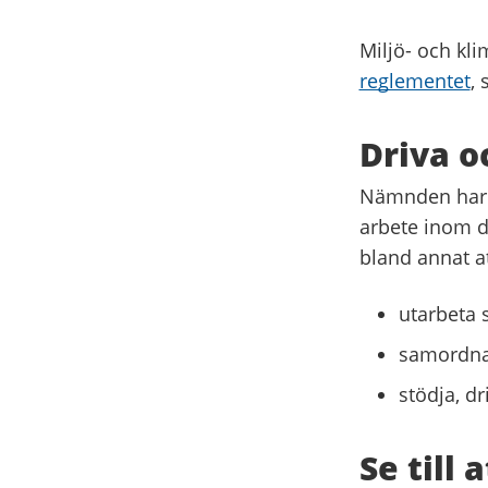
Miljö- och k
reglementet
,
Driva 
Nämnden har 
arbete inom d
bland annat at
utarbeta
samordna 
stödja, d
Se till 