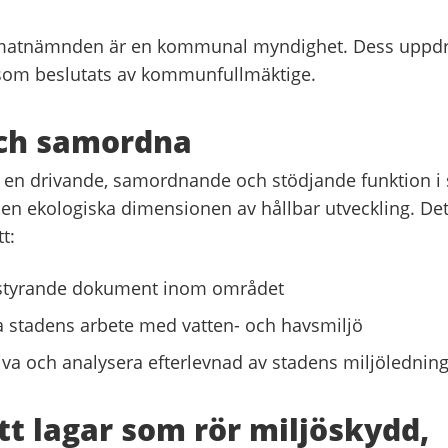
limatnämnden är en kommunal myndighet. Dess uppdr
 som beslutats av kommunfullmäktige.
och samordna
en drivande, samordnande och stödjande funktion i 
en ekologiska dimensionen av hållbar utveckling. De
t:
 styrande dokument inom området
stadens arbete med vatten- och havsmiljö
riva och analysera efterlevnad av stadens miljölednin
att lagar som rör miljöskydd,