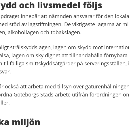
ydd och livsmedel följs
draget innebär att nämnden ansvarar för den lokala 
med stöd av lagstiftningen. De viktigaste lagarna är mi
en, alkohollagen och tobakslagen.
nligt strålskyddslagen, lagen om skydd mot internatio
lsa, lagen om skyldighet att tillhandahålla förnybara
tillfälliga smittskyddsåtgärder på serveringsställen, 
var.
år också att arbeta med tillsyn över gaturenhållninge
rdna Göteborgs Stads arbete utifrån förordningen o
ler.
ka miljön