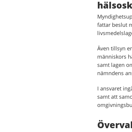
hälsosk
Myndighetsupp
fattar beslut 
livsmedelslag
Även tillsyn e
människors hä
samt lagen om 
nämndens ans
I ansvaret ing
samt att samo
omgivningsbul
Överva