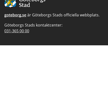
Göteborgs
Stad
goteborg.se
är Göteborgs Stads officiella webbplats.
Göteborgs Stads kontaktcenter:
Telefonnummer
031-365 00 00
till
Göteborgs
Stads
kontaktcenter: