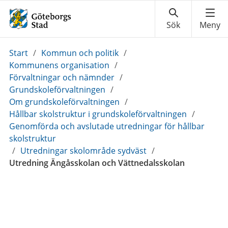
Du
Start
/
Kommun och politik
/
är
Kommunens organisation
/
här:
Förvaltningar och nämnder
/
Grundskoleförvaltningen
/
Om grundskoleförvaltningen
/
Hållbar skolstruktur i grundskoleförvaltningen
/
Genomförda och avslutade utredningar för hållbar
skolstruktur
/
Utredningar skolområde sydväst
/
Utredning Ängåsskolan och Vättnedalsskolan