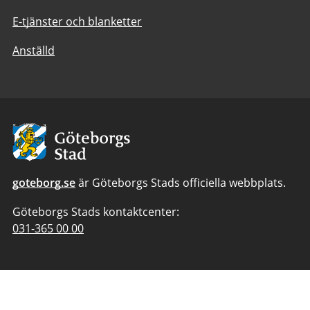
E-tjänster och blanketter
Anställd
Avsändare:
Göteborgs
Stad
goteborg.se
är Göteborgs Stads officiella webbplats.
Göteborgs Stads kontaktcenter:
Telefonnummer
031-365 00 00
till
Göteborgs
Stads
kontaktcenter: