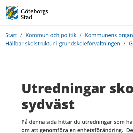
Du
Start
/
Kommun och politik
/
Kommunens organi
är
Hållbar skolstruktur i grundskoleförvaltningen
/
G
här:
Utredningar sk
sydväst
På denna sida hittar du utredningar som har
om att genomföra en enhetsförändring. Det