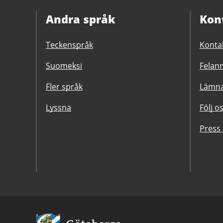
Andra språk
Kon
Teckenspråk
Konta
Suomeksi
Felanm
Fler språk
Lämna
Lyssna
Följ o
Press
Avsändare: