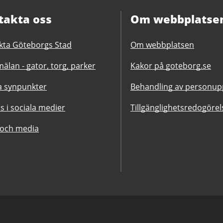
takta oss
Om webbplatse
kta Göteborgs Stad
Om webbplatsen
älan - gator, torg, parker
Kakor på goteborg.se
 synpunkter
Behandling av personupp
ss i sociala medier
Tillgänglighetsredogörel
 och media