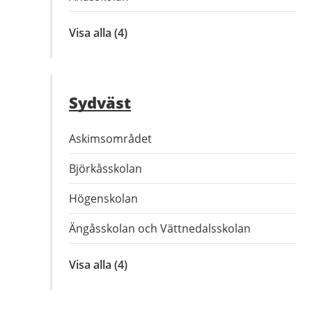
Visa alla
inom
(4)
Centrum
Sydväst
Askimsområdet
Björkåsskolan
Högenskolan
Ängåsskolan och Vättnedalsskolan
Visa alla
inom
(4)
Sydväst