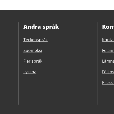
Andra språk
Kon
Teckenspråk
Konta
Suomeksi
Felanm
Fler språk
Lämna
Lyssna
Följ o
Press