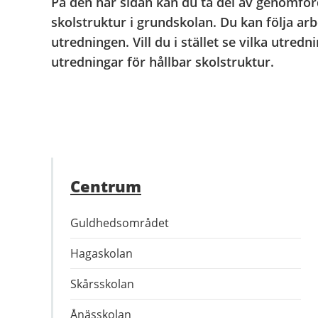
På den här sidan kan du ta del av genomför
skolstruktur i grundskolan. Du kan följa ar
utredningen. Vill du i stället se vilka utre
utredningar för hållbar skolstruktur.
Centrum
Guldhedsområdet
Hagaskolan
Skårsskolan
Ånässkolan