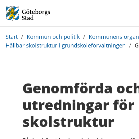
Du
Start
/
Kommun och politik
/
Kommunens organi
är
Hållbar skolstruktur i grundskoleförvaltningen
/
G
här:
Genomförda och
utredningar för 
skolstruktur