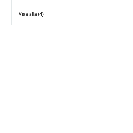
Visa alla
inom
(4)
Hisingen