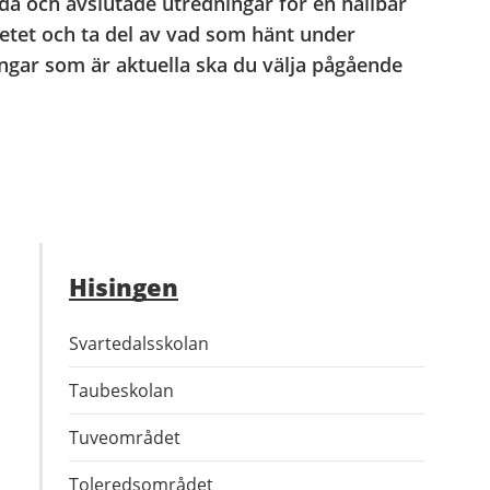
da och avslutade utredningar för en hållbar
betet och ta del av vad som hänt under
dningar som är aktuella ska du välja pågående
Hisingen
Svartedalsskolan
Taubeskolan
Tuveområdet
Toleredsområdet