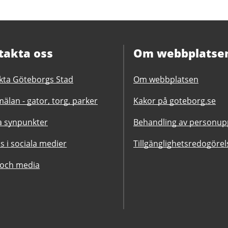
takta oss
Om webbplatse
kta Göteborgs Stad
Om webbplatsen
älan - gator, torg, parker
Kakor på goteborg.se
 synpunkter
Behandling av personupp
ss i sociala medier
Tillgänglighetsredogörel
 och media