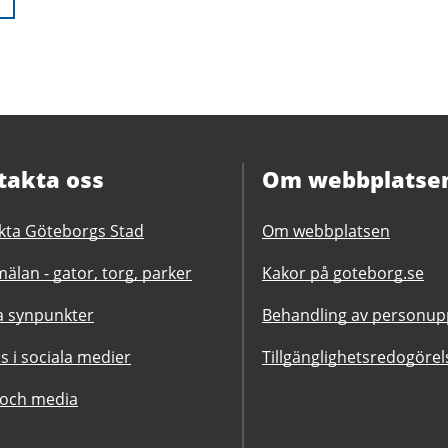
takta oss
Om webbplatse
kta Göteborgs Stad
Om webbplatsen
älan - gator, torg, parker
Kakor på goteborg.se
 synpunkter
Behandling av personupp
ss i sociala medier
Tillgänglighetsredogörel
 och media