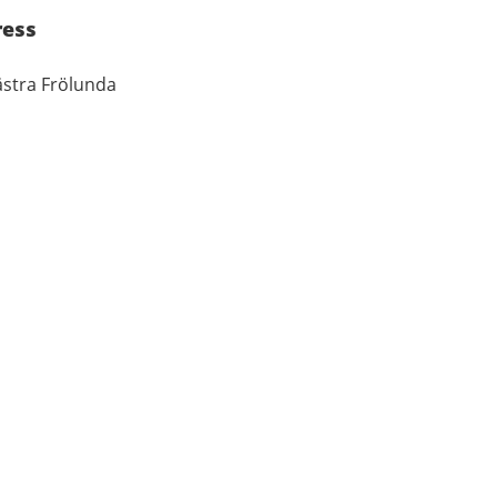
ress
ästra Frölunda