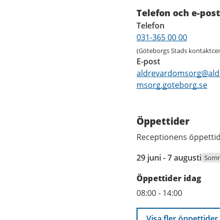
Kontaktuppgi
Telefon och e-post
Telefon
031-365 00 00
(Göteborgs Stads kontaktcen
E-post
aldrevardomsorg@ald
msorg.goteborg.se
Öppettider
Receptionens öppetti
29
29 juni - 7 augusti
Somm
juni
Öppettider idag
2026
till
08:00
-
14:00
7
augusti
Visa fler öppettider