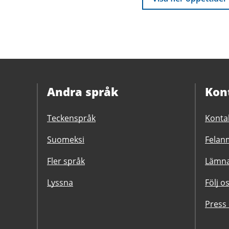
2026
Andra språk
Kon
Teckenspråk
Konta
Suomeksi
Felanm
Fler språk
Lämna
Lyssna
Följ o
Press