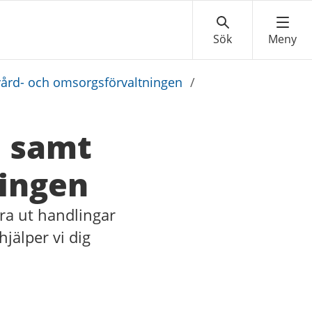
vård- och omsorgsförvaltningen
/
e samt
ningen
ära ut handlingar
jälper vi dig