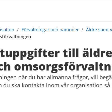
sation
/
Förvaltningar och nämnder
/
Äldre samt 
gsförvaltningen
uppgifter till äldr
ch omsorgs­förvalt
ningen när du har allmänna frågor, vill beg
em du ska kontakta inom vår organisation så h