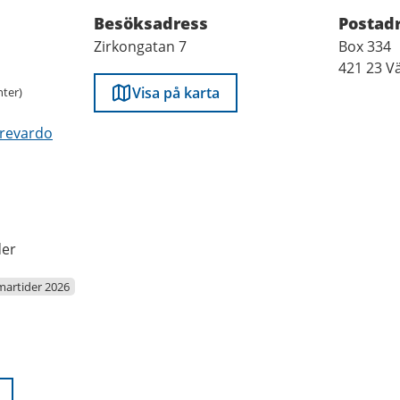
fter
Besöksadress
Postad
Zirkongatan 7
Box 334
421 23 V
Visa på karta
ter)
revardo
der
artider 2026