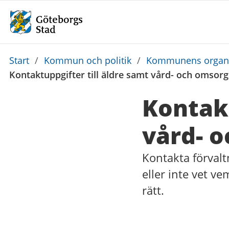
Du
Start
/
Kommun och politik
/
Kommunens organi
är
Kontaktuppgifter till äldre samt vård- och omsor
här:
Kontakt
vård- o
Kontakta förvalt
eller inte vet v
rätt.