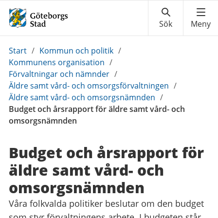
Du
Start
/
Kommun och politik
/
är
Kommunens organisation
/
här:
Förvaltningar och nämnder
/
Äldre samt vård- och omsorgsförvaltningen
/
Äldre samt vård- och omsorgsnämnden
/
Budget och årsrapport för äldre samt vård- och
omsorgsnämnden
Budget och årsrapport för
äldre samt vård- och
omsorgsnämnden
Våra folkvalda politiker beslutar om den budget
som styr förvaltningens arbete. I budgeten står