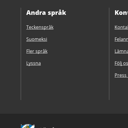
Andra språk
Kon
Teckenspråk
Konta
Suomeksi
Felanm
Fler språk
Lämna
Lyssna
Följ o
Press
Avsändare: