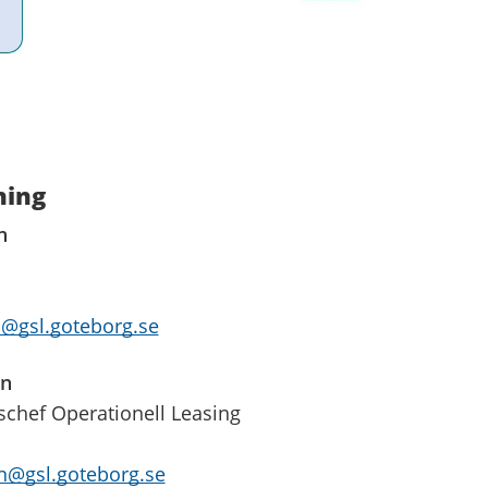
ning
n
@gsl.goteborg.se
in
chef Operationell Leasing
in@gsl.goteborg.se