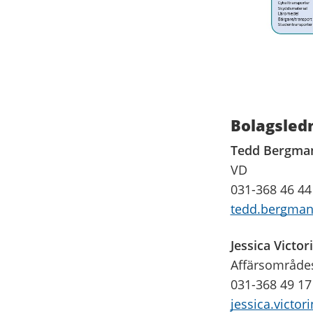
Bolagsled
Tedd Bergma
VD
031-368 46 44
tedd.bergman
Jessica Victor
Affärsområdes
031-368 49 17
jessica.victor