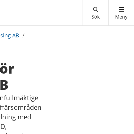
asing AB
/
för
AB
nfullmäktige
 affärsområden
edning med
VD,