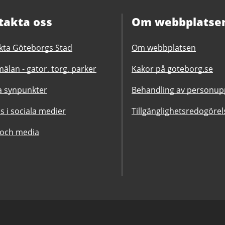
takta oss
Om webbplatse
kta Göteborgs Stad
Om webbplatsen
älan - gator, torg, parker
Kakor på goteborg.se
 synpunkter
Behandling av personupp
ss i sociala medier
Tillgänglighetsredogörel
 och media