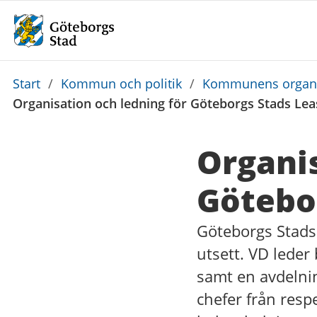
Du
Start
/
Kommun och politik
/
Kommunens organi
är
Organisation och ledning för Göteborgs Stads Lea
här:
Organis
Götebo
Göteborgs Stads
utsett. VD leder
samt en avdelni
chefer från res