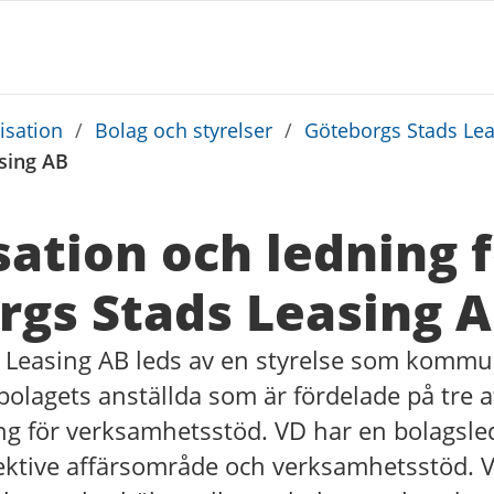
sation
/
Bolag och styrelser
/
Göteborgs Stads Le
sing AB
ation och ledning 
rgs Stads Leasing 
 Leasing AB leds av en styrelse som kommu
 bolagets anställda som är fördelade på tre
ng för verksamhetsstöd. VD har en bolagsl
pektive affärsområde och verksamhetsstöd. 