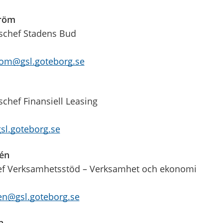
tröm
schef Stadens Bud
rom@gsl.goteborg.se
chef Finansiell Leasing
sl.goteborg.se
dén
ef Verksamhetsstöd – Verksamhet och ekonomi
en@gsl.goteborg.se
n