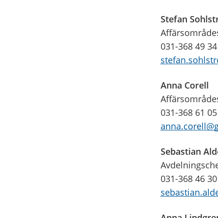
Stefan Sohls
Affärsområde
031-368 49 34
stefan.sohlst
Anna Corell
Affärsområdes
031-368 61 05
anna.corell@g
Sebastian Al
Avdelningsch
031-368 46 30
sebastian.ald
Anna Lindgre