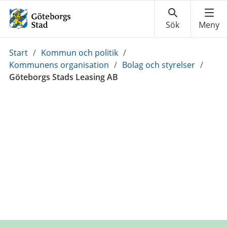
Du
Start
/
Kommun och politik
/
är
Kommunens organisation
/
Bolag och styrelser
/
här:
Göteborgs Stads Leasing AB