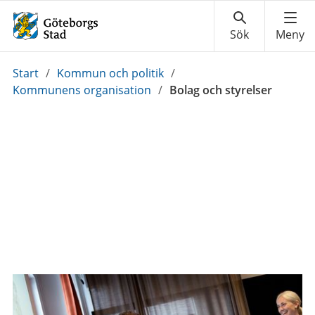
Du
Start
/
Kommun och politik
/
är
Kommunens organisation
/
Bolag och styrelser
här: