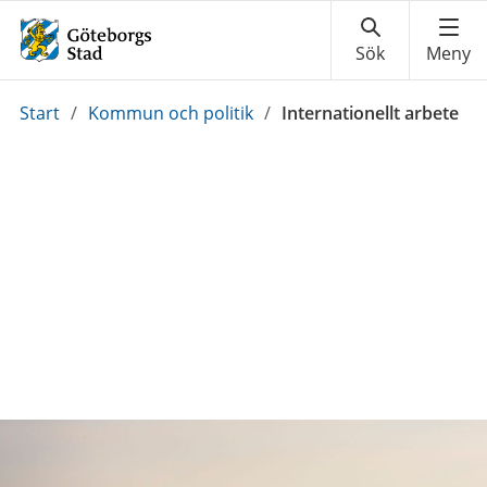
Du
Start
/
Kommun och politik
/
Internationellt arbete
är
här: