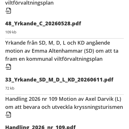
viltförvaltningsplan
48_Yrkande_C_20260528.pdf
109 kb
Yrkande från SD, M, D, L och KD angående
motion av Emma Altenhammar (SD) om att ta
fram en kommunal viltförvaltningsplan
33_Yrkande_SD_M_D_L_KD_20260611.pdf
72 kb
Handling 2026 nr 109 Motion av Axel Darvik (L)
om att bevara och utveckla kryssningsturismen
Handling_2026_nr_109.pdf