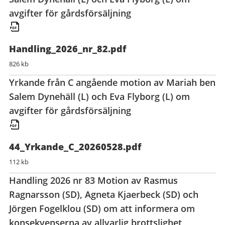
avgifter för gårdsförsäljning
Handling_2026_nr_82.pdf
826 kb
Yrkande från C angående motion av Mariah ben
Salem Dynehäll (L) och Eva Flyborg (L) om
avgifter för gårdsförsäljning
44_Yrkande_C_20260528.pdf
112 kb
Handling 2026 nr 83 Motion av Rasmus
Ragnarsson (SD), Agneta Kjaerbeck (SD) och
Jörgen Fogelklou (SD) om att informera om
konsekvenserna av allvarlig brottslighet