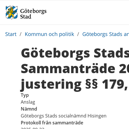
Du
Start
/
Kommun och politik
/
Göteborgs Stads an
är
Göteborgs Stads
här:
Sammanträde 20
justering §§ 179,
Typ
Anslag
Nämnd
Göteborgs Stads socialnämnd Hisingen
Protokoll från sammanträde