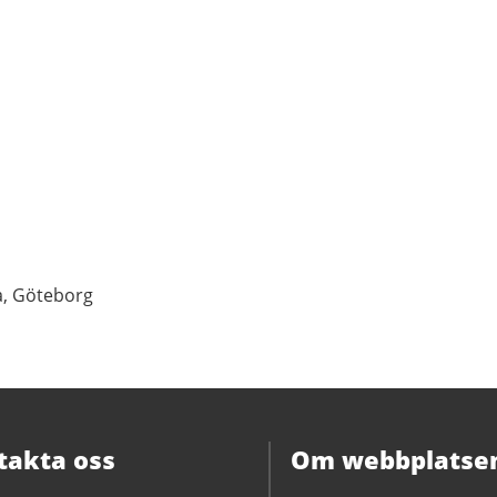
a, Göteborg
takta oss
Om webbplatse