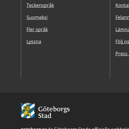
Teckenspråk
Konta
Suomeksi
Felanm
Fler språk
Lämna
Lyssna
Följ o
Press
Avsändare:
Göteborgs
Stad