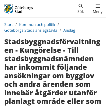
Du
Start
/
Kommun och politik
/
är
Göteborgs Stads anslagstavla
/
Anslag
här:
Stadsbyggnadsförvaltning
en - Kungörelse - Till
stadsbyggnadsnämnden
har inkommit följande
ansökningar om bygglov
och andra ärenden som
innebär åtgärder utanför
planlagt område eller som