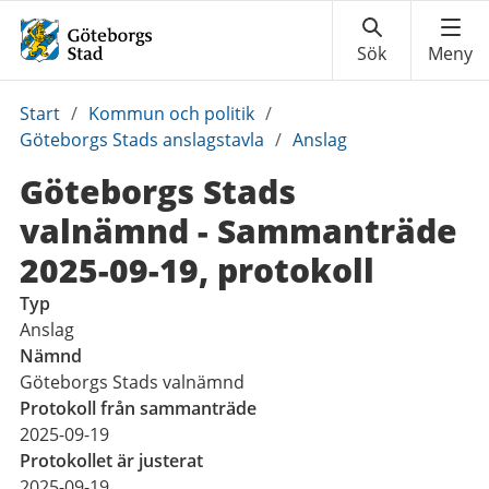
Du
Start
/
Kommun och politik
/
är
Göteborgs Stads anslagstavla
/
Anslag
här:
Göteborgs Stads
valnämnd - Sammanträde
2025-09-19, protokoll
Typ
Anslag
Nämnd
Göteborgs Stads valnämnd
Protokoll från sammanträde
2025-09-19
Protokollet är justerat
2025-09-19