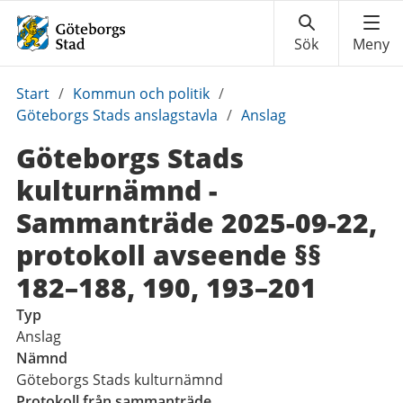
Du
Start
/
Kommun och politik
/
är
Göteborgs Stads anslagstavla
/
Anslag
här:
Göteborgs Stads
kulturnämnd -
Sammanträde 2025-09-22,
protokoll avseende §§
182–188, 190, 193–201
Typ
Anslag
Nämnd
Göteborgs Stads kulturnämnd
Protokoll från sammanträde