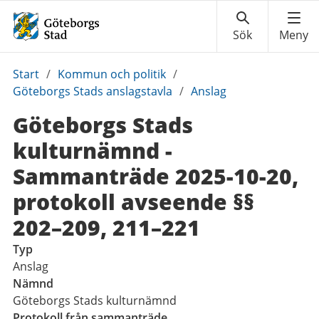
Du
Start
/
Kommun och politik
/
är
Göteborgs Stads anslagstavla
/
Anslag
här:
Göteborgs Stads
kulturnämnd -
Sammanträde 2025-10-20,
protokoll avseende §§
202–209, 211–221
Typ
Anslag
Nämnd
Göteborgs Stads kulturnämnd
Protokoll från sammanträde