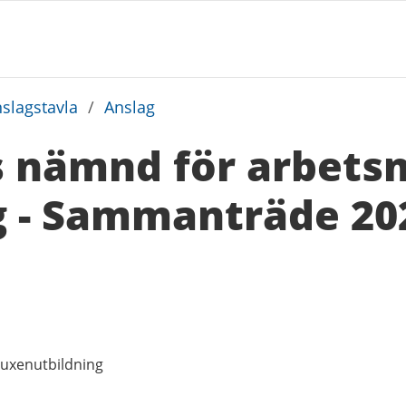
slagstavla
/
Anslag
s nämnd för arbets
 - Sammanträde 202
uxenutbildning