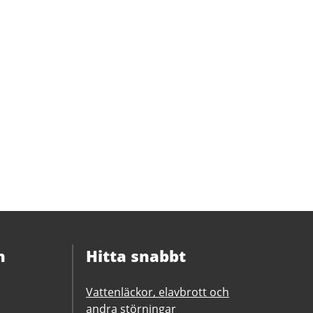
n
Hitta snabbt
Vattenläckor, elavbrott och
andra störningar