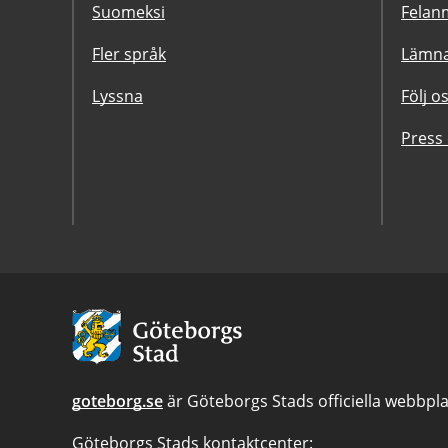
Suomeksi
Felanm
Fler språk
Lämna
Lyssna
Följ o
Press
Avsändare:
Göteborgs
Stad
goteborg.se
är Göteborgs Stads officiella webbpla
Göteborgs Stads kontaktcenter: