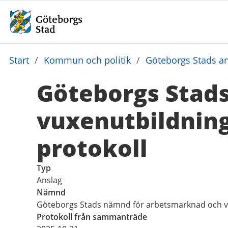
Du
Start
/
Kommun och politik
/
Göteborgs Stads an
är
Göteborgs Stad
här:
vuxenutbildning
protokoll
Typ
Anslag
Nämnd
Göteborgs Stads nämnd för arbetsmarknad och v
Protokoll från sammanträde