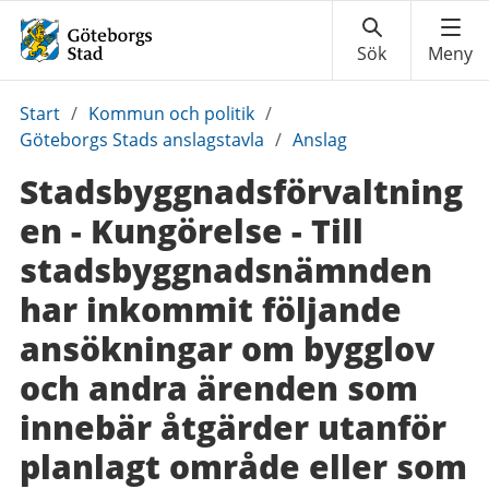
Du
Start
/
Kommun och politik
/
är
Göteborgs Stads anslagstavla
/
Anslag
här:
Stadsbyggnadsförvaltning
en - Kungörelse - Till
stadsbyggnadsnämnden
har inkommit följande
ansökningar om bygglov
och andra ärenden som
innebär åtgärder utanför
planlagt område eller som