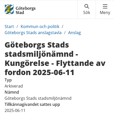
Du
Start
/
Kommun och politik
/
är
Göteborgs Stads anslagstavla
/
Anslag
här:
Göteborgs Stads
stadsmiljönämnd -
Kungörelse - Flyttande av
fordon 2025-06-11
Typ
Arkiverad
Nämnd
Göteborgs Stads stadsmiljönämnd
Tillkännagivandet sattes upp
2025-06-11