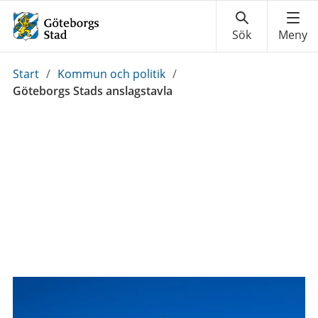
Du
Start
/
Kommun och politik
/
är
Göteborgs Stads anslagstavla
här: