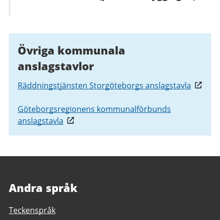
Övriga kommunala
anslagstavlor
Räddningstjänsten Storgöteborgs anslagstavla
Göteborgsregionens kommunalförbunds
anslagstavla
Andra språk
Teckenspråk