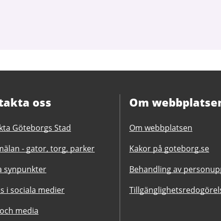
takta oss
Om webbplatse
kta Göteborgs Stad
Om webbplatsen
älan - gator, torg, parker
Kakor på goteborg.se
 synpunkter
Behandling av personupp
ss i sociala medier
Tillgänglighetsredogörel
 och media