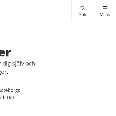
er
 dig själv och
gör.
 Göteborgs
nd. Det