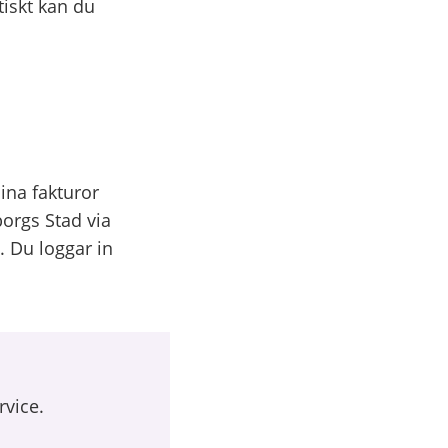
tiskt kan du
dina fakturor
borgs Stad via
a. Du loggar in
rvice.