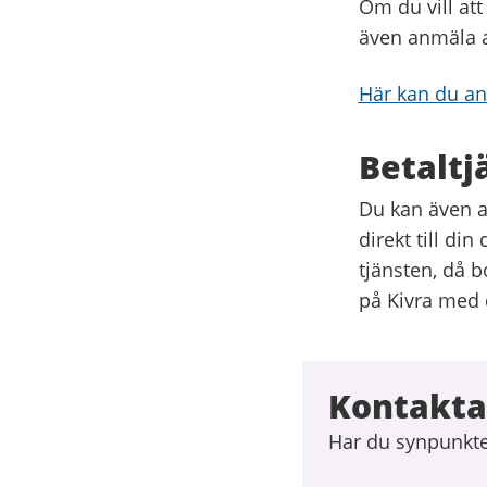
Om du vill att
även anmäla a
Här kan du an
Betaltj
Du kan även an
direkt till di
tjänsten, då b
på Kivra med d
Kontakta
Har du synpunkter