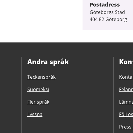
Postadress
Göteborgs Stad
404 82 Göteborg
Andra språk
Kon
Teckenspråk
Konta
Suomeksi
Felanm
Fler språk
Lämna
Lyssna
Följ o
Press