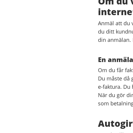
Om du v
intern
Anmäl att du v
du ditt kundn
din anmälan. 
En anmäl
Om du får fakt
Du måste då g
e-faktura. Du
När du gör di
som betalnin
Autogi