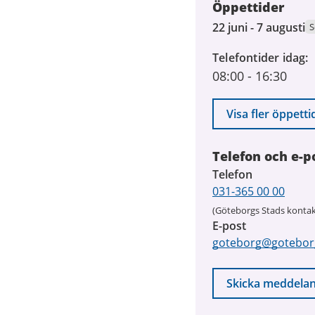
Öppettider
22
22 juni - 7 augusti
S
juni
Telefontider idag
2026
08:00
-
16:30
till
7
augusti
Visa fler öppetti
2026
Telefon och e-p
Telefon
031-365 00 00
(Göteborgs Stads kontak
E-post
goteborg@gotebor
Skicka meddela