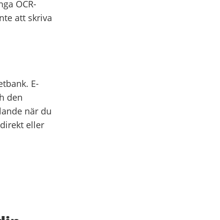
långa OCR-
nte att skriva
etbank. E-
ch den
lande när du
irekt eller