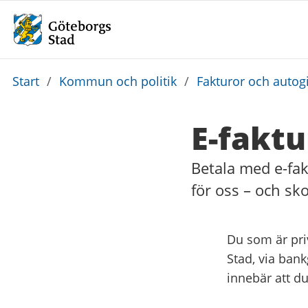
Du
Start
/
Kommun och politik
/
Fakturor och autog
är
här:
E-faktu
Betala med e-fak
för oss – och sk
Du som är pri
Stad, via bank
innebär att du