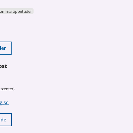
ommaröppettider
der
ost
tcenter)
g.se
nde