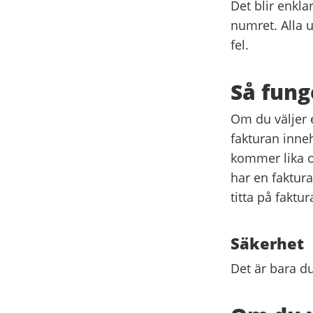
Det blir enkla
numret. Alla u
fel.
Så fung
Om du väljer e
fakturan inne
kommer lika o
har en faktura
titta på faktu
Säkerhet
Det är bara d