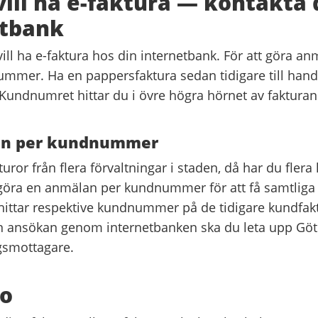
ill ha e-faktura
—
kontakta 
etbank
ill ha e-faktura hos din internetbank. För att göra a
ummer. Ha en pappersfaktura sedan tidigare till hand
Kundnumret hittar du i övre högra hörnet av fakturan
an per kundnummer
uror från flera förvaltningar i staden, då har du fle
öra en anmälan per kundnummer för att få samtliga
 hittar respektive kundnummer på de tidigare kundfakt
n ansökan genom internetbanken ska du leta upp Göt
gsmottagare.
ro