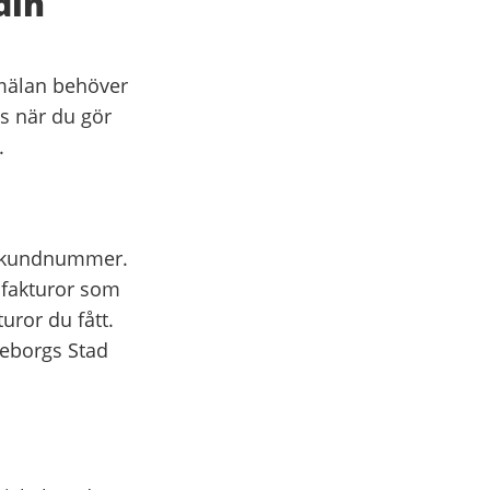
din
nmälan behöver
s när du gör
.
ra kundnummer.
 fakturor som
uror du fått.
eborgs Stad