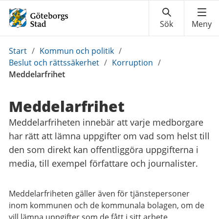
Du
Start
/
Kommun och politik
/
är
Beslut och rättssäkerhet
/
Korruption
/
här:
Meddelarfrihet
Meddelarfrihet
Meddelarfriheten innebär att varje medborgare
har rätt att lämna uppgifter om vad som helst till
den som direkt kan offentliggöra uppgifterna i
media, till exempel författare och journalister.
Meddelarfriheten gäller även för tjänstepersoner
inom kommunen och de kommunala bolagen, om de
vill lämna uppgifter som de fått i sitt arbete.