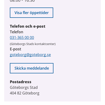
08:00
-
16:30
till
7
augusti
Visa fler öppettider
2026
Telefon och e-post
Telefon
031-365 00 00
(Göteborgs Stads kontaktcenter)
E-post
goteborg@goteborg.se
Skicka meddelande
Postadress
Göteborgs Stad
404 82 Göteborg