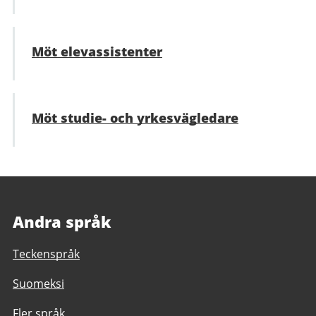
Möt elevassistenter
Möt studie- och yrkesvägledare
Andra språk
Teckenspråk
Suomeksi
Fler språk