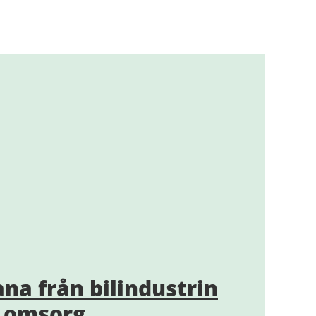
na från bilindustrin
h omsorg