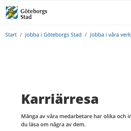
Du
Start
/
Jobba i Göteborgs Stad
/
Jobba i våra ve
är
här:
Karriärresa
Många av våra medarbetare har olika och in
du läsa om några av dem.