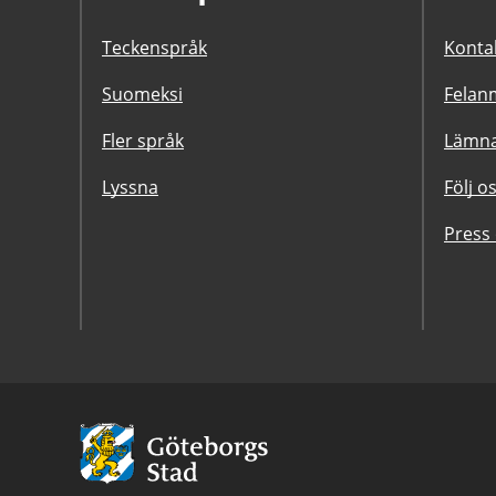
Teckenspråk
Konta
Suomeksi
Felanm
Fler språk
Lämna
Lyssna
Följ o
Press
Avsändare:
Göteborgs
Stad