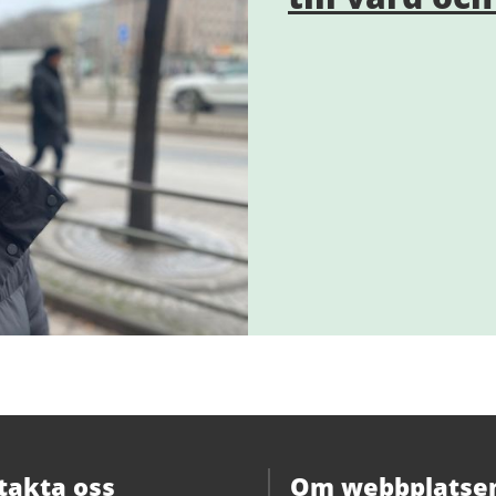
takta oss
Om webbplatse