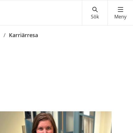
d
/
Karriärresa