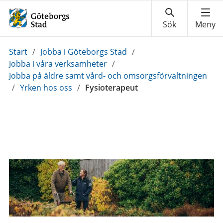
Du
Start
/
Jobba i Göteborgs Stad
/
är
Jobba i våra verksamheter
/
här:
Jobba på äldre samt vård- och omsorgsförvaltningen
/
Yrken hos oss
/
Fysioterapeut