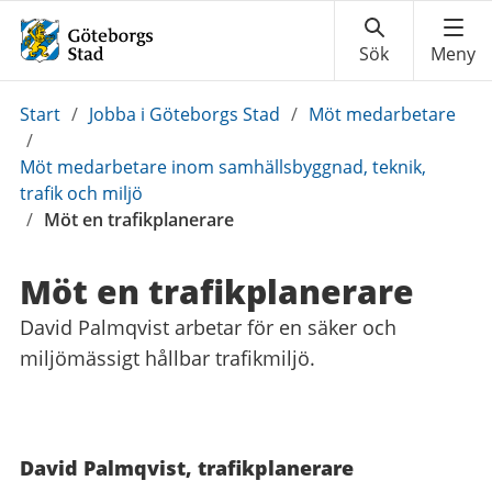
Du
Start
/
Jobba i Göteborgs Stad
/
Möt medarbetare
är
/
här:
Möt medarbetare inom samhällsbyggnad, teknik,
trafik och miljö
/
Möt en trafikplanerare
Möt en trafikplanerare
David Palmqvist arbetar för en säker och
miljömässigt hållbar trafikmiljö.
David Palmqvist, trafikplanerare