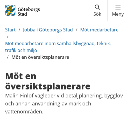
Du
Start
/
Jobba i Göteborgs Stad
/
Möt medarbetare
är
/
här:
Möt medarbetare inom samhällsbyggnad, teknik,
trafik och miljö
/
Möt en översiktsplanerare
Möt en
översiktsplanerare
Malin Finlöf vägleder vid detaljplanering, bygglov
och annan användning av mark och
vattenområden.