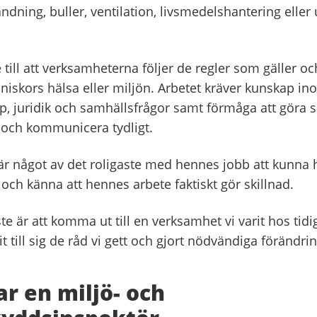
dning, buller, ventilation, livsmedelshantering eller ut
se till att verksamheterna följer de regler som gäller oc
niskors hälsa eller miljön. Arbetet kräver kunskap in
p, juridik och samhällsfrågor samt förmåga att göra s
och kommunicera tydligt.
 är något av det roligaste med hennes jobb att kunna 
ch känna att hennes arbete faktiskt gör skillnad.
te är att komma ut till en verksamhet vi varit hos tidi
it till sig de råd vi gett och gjort nödvändiga förändri
ar en miljö- och