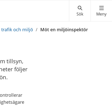
trafik och miljö
/
Möt en miljöinspektör
 tillsyn,
eter följer
jön.
kontrollerar
tighetsägare