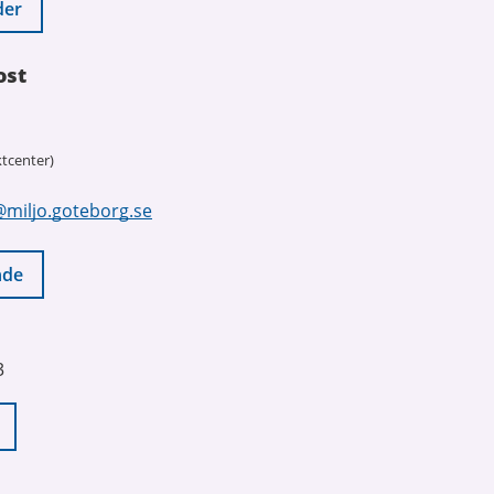
der
ost
tcenter)
@miljo.goteborg.se
nde
3