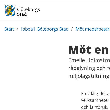
Du
Start
/
Jobba i Göteborgs Stad
/
Möt medarbetar
är
här:
Möt en
Emelie Holmströ
rådgivning och f
miljölagstiftnin
En viktig del 
verksamheter s
och lantbruk. 