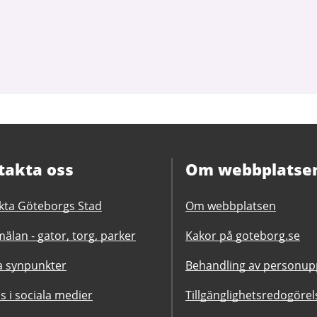
takta oss
Om webbplatse
kta Göteborgs Stad
Om webbplatsen
älan - gator, torg, parker
Kakor på goteborg.se
 synpunkter
Behandling av personupp
ss i sociala medier
Tillgänglighetsredogörel