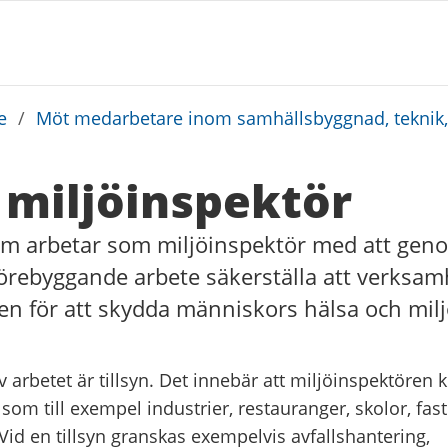
e
/
Möt medarbetare inom samhällsbyggnad, teknik, 
 miljöinspektör
m arbetar som miljöinspektör med att genom
örebyggande arbete säkerställa att verksamh
gen för att skydda människors hälsa och mil
av arbetet är tillsyn. Det innebär att miljöinspektören 
om till exempel industrier, restauranger, skolor, fas
Vid en tillsyn granskas exempelvis avfallshantering,