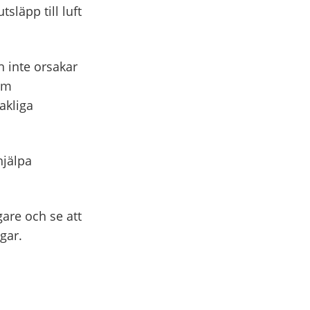
släpp till luft
h inte orsakar
om
akliga
hjälpa
gare och se att
ngar.