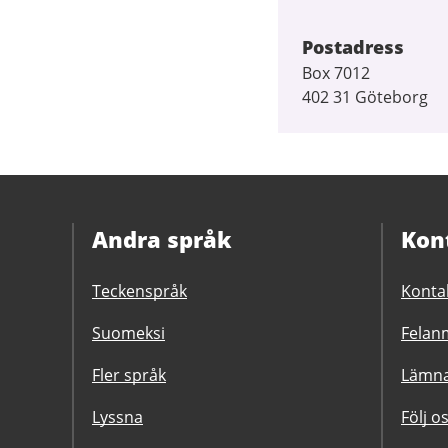
Postadress
Box 7012
402 31 Göteborg
Andra språk
Kon
Teckenspråk
Konta
Suomeksi
Felanm
Fler språk
Lämna
Lyssna
Följ o