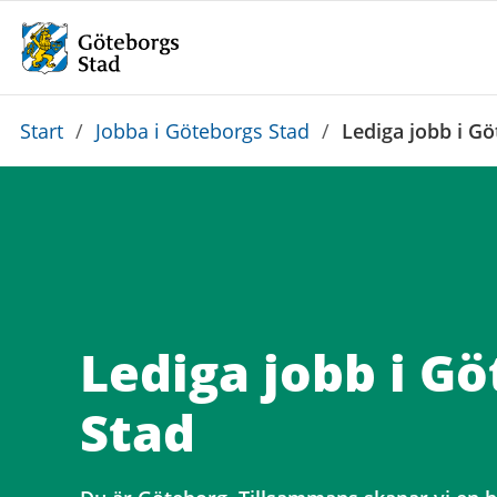
Du
Start
/
Jobba i Göteborgs Stad
/
Lediga jobb i G
är
här:
Lediga jobb i G
Stad