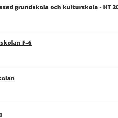
assad grundskola och kulturskola - HT 2
sskolan F–6
skolan
n