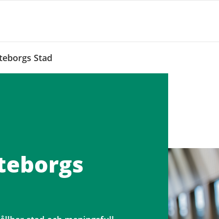
öteborgs Stad
öteborgs