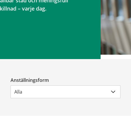
ållbar stad och meningsfull
illnad – varje dag.
Anställningsform
Alla