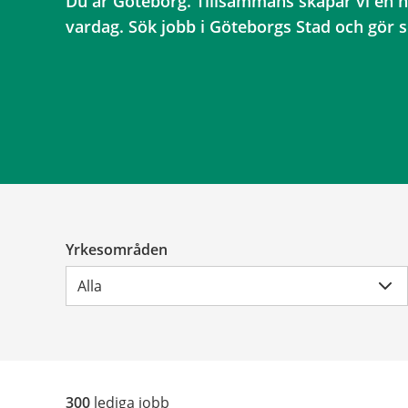
Du är Göteborg. Tillsammans skapar vi en h
vardag. Sök jobb i Göteborgs Stad och gör sk
Yrkesområden
Alla
300
lediga jobb