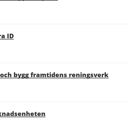
ra ID
d och bygg framtidens reningsverk
arknadsenheten