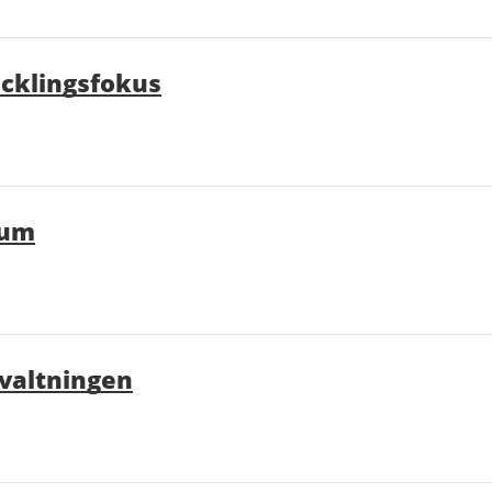
cklingsfokus
rum
rvaltningen