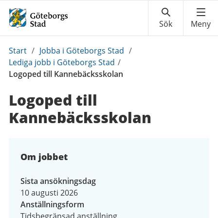
Du
Start
/
Jobba i Göteborgs Stad
/
är
Lediga jobb i Göteborgs Stad
/
här:
Logoped till Kannebäcksskolan
Logoped till
Kannebäcksskolan
Om jobbet
Sista ansökningsdag
10 augusti 2026
Anställningsform
Tidsbegränsad anställning