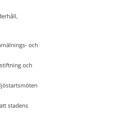
erhåll,
anmälnings- och
stiftning och
ljöstartsmöten
 att stadens