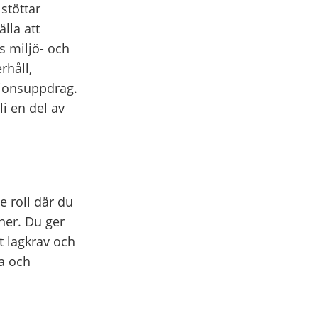
stöttar
lla att
s miljö- och
rhåll,
tionsuppdrag.
li en del av
 roll där du
ner. Du ger
t lagkrav och
va och