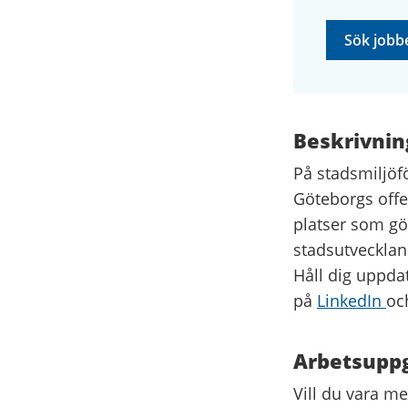
Sök jobb
Beskrivnin
På stadsmiljöf
Göteborgs offe
platser som gö
stadsutvecklan
Håll dig uppda
på
LinkedIn
oc
Arbetsuppg
Vill du vara me