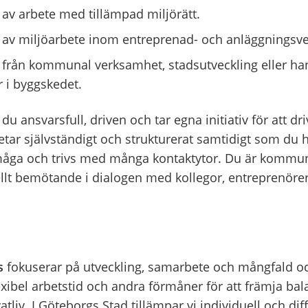
 av arbete med tillämpad miljörätt.
 av miljöarbete inom entreprenad- och anläggningsv
 från kommunal verksamhet, stadsutveckling eller ha
r i byggskedet.
u ansvarsfull, driven och tar egna initiativ för att dr
etar självständigt och strukturerat samtidigt som du 
åga och trivs med många kontaktytor. Du är kommun
ellt bemötande i dialogen med kollegor, entreprenöre
s
fokuserar på utveckling, samarbete och mångfald o
exibel arbetstid och andra förmåner för att främja ba
atliv.
I Göteborgs Stad tillämpar vi individuell och dif