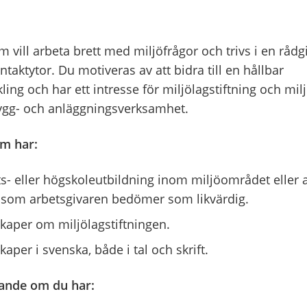
m vill arbeta brett med miljöfrågor och trivs i en rådg
aktytor. Du motiveras av att bidra till en hållbar
ing och har ett intresse för miljölagstiftning och mil
bygg- och anläggningsverksamhet.
om har:
ts- eller högskoleutbildning inom miljöområdet eller
 som arbetsgivaren bedömer som likvärdig.
aper om miljölagstiftningen.
aper i svenska, både i tal och skrift.
rande om du har: