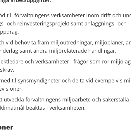
iga arbetsuppgifter:
öd till förvaltningens verksamheter inom drift och und
gs- och reinvesteringsprojekt samt anläggnings- och
uppdrag.
h vid behov ta fram miljöutredningar, miljöplaner, 
underlag samt andra miljörelaterade handlingar.
jektledare och verksamheter i frågor som rör miljölag
skrav.
ed tillsynsmyndigheter och delta vid exempelvis mi
evisioner.
att utveckla förvaltningens miljöarbete och säkerställa
 klimatmål beaktas i verksamheten.
oner