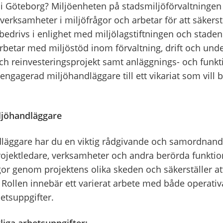
 Göteborg? Miljöenheten på stadsmiljöförvaltningen 
verksamheter i miljöfrågor och arbetar för att säkerstä
edrivs i enlighet med miljölagstiftningen och staden
rbetar med miljöstöd inom förvaltning, drift och unde
och reinvesteringsprojekt samt anläggnings- och funk
engagerad miljöhandläggare till ett vikariat som vill b
ljöhandläggare
äggare har du en viktig rådgivande och samordnande
rojektledare, verksamheter och andra berörda funktio
gor genom projektens olika skeden och säkerställer at
. Rollen innebär ett varierat arbete med både operati
etsuppgifter.