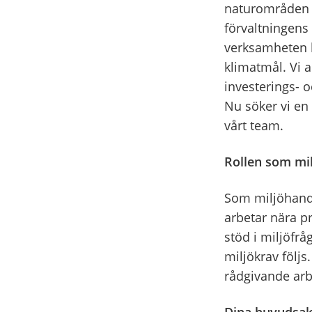
naturområden i
förvaltningens 
verksamheten b
klimatmål. Vi a
investerings- 
Nu söker vi en 
vårt team.
Rollen som mi
Som miljöhandl
arbetar nära p
stöd i miljöfrå
miljökrav följs
rådgivande arb