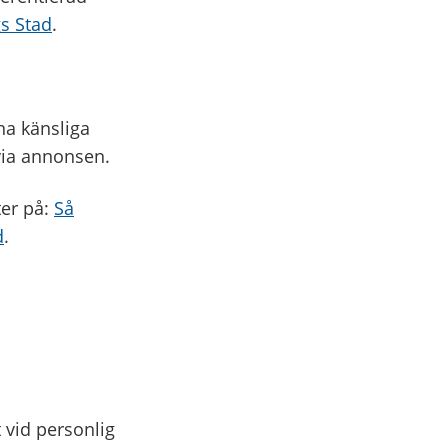
s Stad
.
na känsliga
via annonsen.
ter på:
Så
d
.
 vid personlig