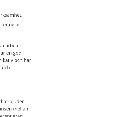
erksamhet.
ntering av
iva arbetet
har en god
ikativ och har
r och
ch erbjuder
lansen mellan
ferentierad