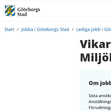
Du
Start
/
Jobba i Göteborgs Stad
/
Lediga jobb i Gö
är
Vika
här:
Milj
Om job
Sista ansök
Anställnin
Förvaltning