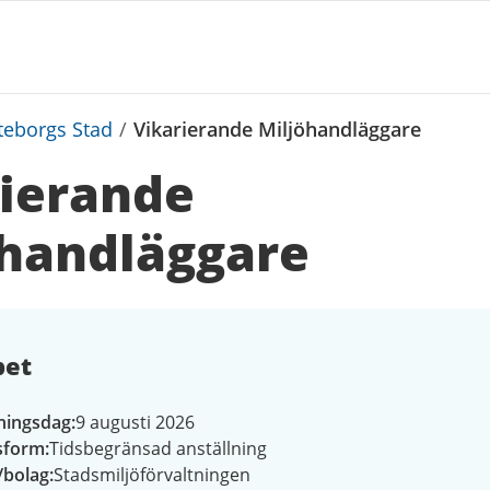
teborgs Stad
/
Vikarierande Miljöhandläggare
rierande
öhandläggare
bet
ningsdag
9 augusti 2026
gsform
Tidsbegränsad anställning
/bolag
Stadsmiljöförvaltningen