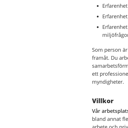
Erfarenhet
Erfarenhet
Erfarenhet
miljöfrågo
Som person är d
framåt. Du arb
samarbetsförm
ett profession
myndigheter.
Villkor
Vår arbetsplat
bland annat fl
arbete och priv