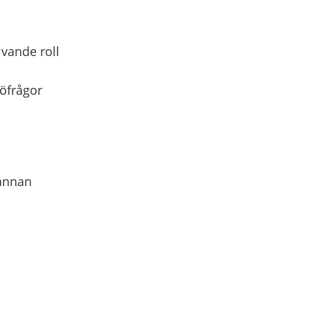
ivande roll
jöfrågor
 annan