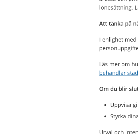
lönesättning. 
Att tänka på n
I enlighet med
personuppgifte
Läs mer om hur
behandlar stad
Om du blir sl
Uppvisa gil
Styrka dina
Urval och inter