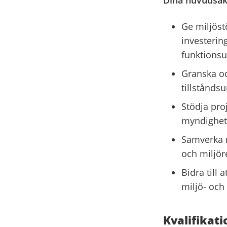
Dina huvudsakl
Ge miljöst
investerin
funktions
Granska oc
tillstånds
Stödja pro
myndighet
Samverka m
och miljör
Bidra till 
miljö- och
Kvalifikati