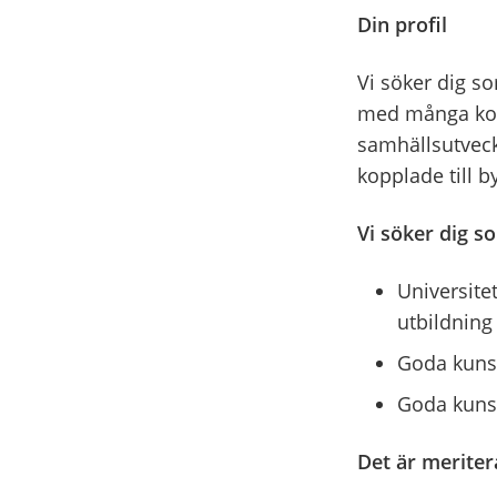
Din profil
Vi söker dig so
med många kont
samhällsutveckl
kopplade till 
Vi söker dig s
Universite
utbildning
Goda kunsk
Goda kunsk
Det är merite