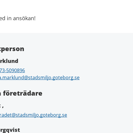
d in ansökan!
tperson
arklund
73-5090896
ka.marklund@stadsmiljo.goteborg.se
a företrädare
 ,
radet@stadsmiljo.goteborg.se
rgqvist