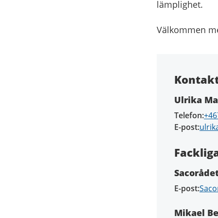
lämplighet.
Välkommen me
Kontak
Ulrika M
Telefon
+46
E-post
ulri
Facklig
Sacorådet
E-post
Saco
Mikael Be