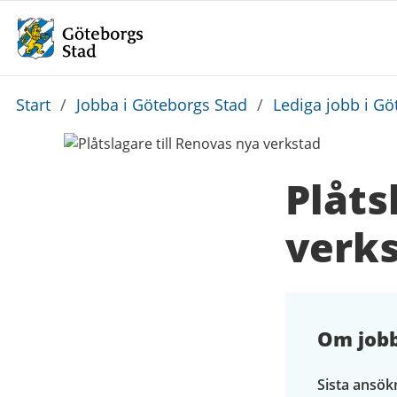
Du
Start
/
Jobba i Göteborgs Stad
/
Lediga jobb i Gö
är
här:
Plåts
verk
Om job
Sista ansök