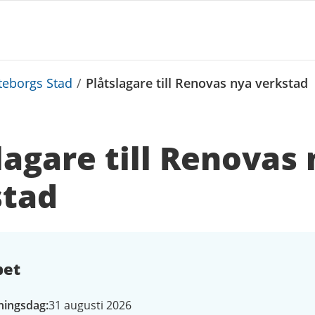
teborgs Stad
/
Plåtslagare till Renovas nya verkstad
lagare till Renovas
stad
bet
ningsdag
31 augusti 2026