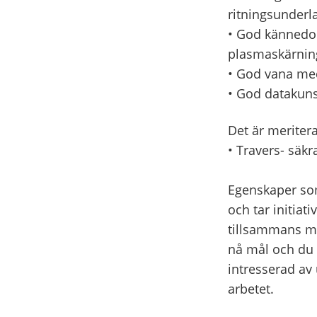
ritningsunderl
• God kännedo
plasmaskärnin
• God vana med
• God datakun
Det är meriter
• Travers- säkra
Egenskaper som
och tar initiat
tillsammans me
nå mål och du v
intresserad av 
arbetet.