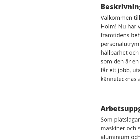
Beskrivnin
Välkommen till
Holm! Nu har vi
framtidens beho
personalutrym
hållbarhet och 
som den är en r
får ett jobb, u
kännetecknas av
Arbetsuppg
Som plåtslagar
maskiner och s
aluminium och 