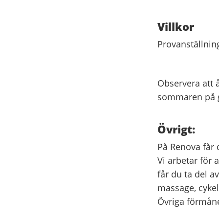
Villkor
Provanställnin
Observera att 
sommaren på g
Övrigt:
På Renova får d
Vi arbetar för
får du ta del 
massage, cykel
Övriga förmåner