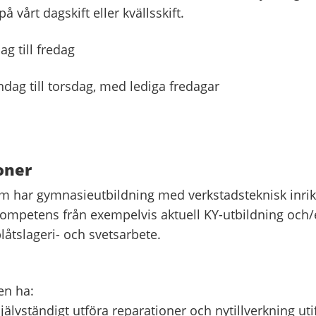
å vårt dagskift eller kvällsskift.
g till fredag
ndag till torsdag, med lediga fredagar
oner
om har gymnasieutbildning med verkstadsteknisk inrikt
mpetens från exempelvis aktuell KY-utbildning och/e
låtslageri- och svetsarbete.
en ha:
jälvständigt utföra reparationer och nytillverkning uti