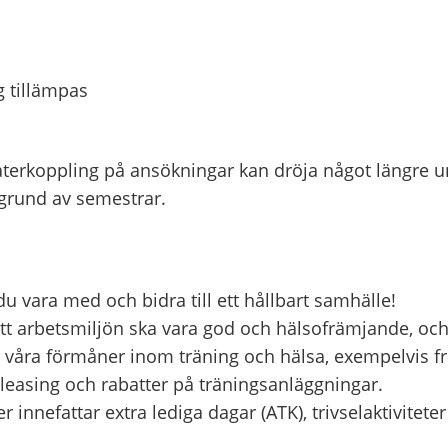
g tillämpas
återkoppling på ansökningar kan dröja något längre 
rund av semestrar.
u vara med och bidra till ett hållbart samhälle!
 att arbetsmiljön ska vara god och hälsofrämjande, oc
av våra förmåner inom träning och hälsa, exempelvis fr
leasing och rabatter på träningsanläggningar.
 innefattar extra lediga dagar (ATK), trivselaktivitete