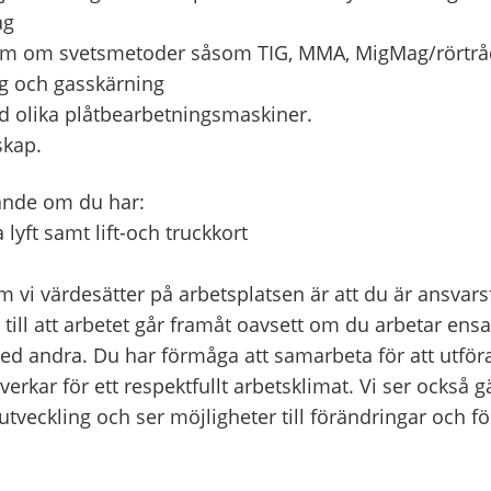
ag
m om svetsmetoder såsom TIG, MMA, MigMag/rörtrå
g och gasskärning
 olika plåtbearbetningsmaskiner.
skap.
ande om du har:
 lyft samt lift-och truckkort
 vi värdesätter på arbetsplatsen är att du är ansvars
iv till att arbetet går framåt oavsett om du arbetar ens
d andra. Du har förmåga att samarbeta för att utför
erkar för ett respektfullt arbetsklimat. Vi ser också g
utveckling och ser möjligheter till förändringar och fö