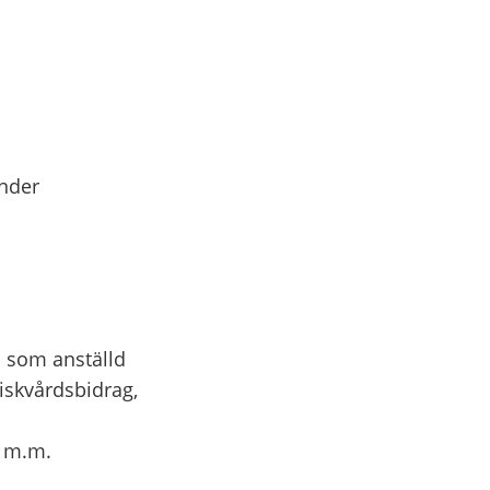
under
h som anställd
iskvårdsbidrag,
r m.m.