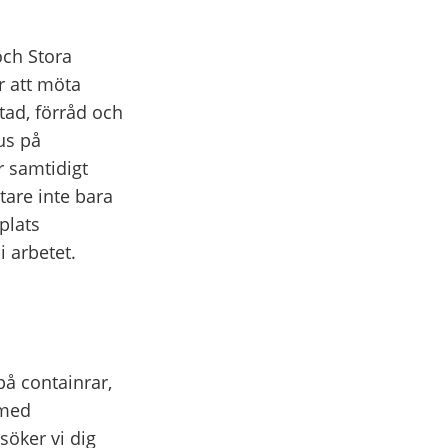
och Stora
r att möta
tad, förråd och
us på
r samtidigt
tare inte bara
splats
i arbetet.
å containrar,
 med
söker vi dig