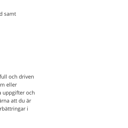
d samt
full och driven
am eller
a uppgifter och
ärna att du är
rbättringar i