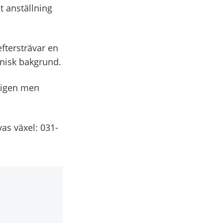
t anställning
ftersträvar en
nisk bakgrund.
ligen men
as växel: 031-