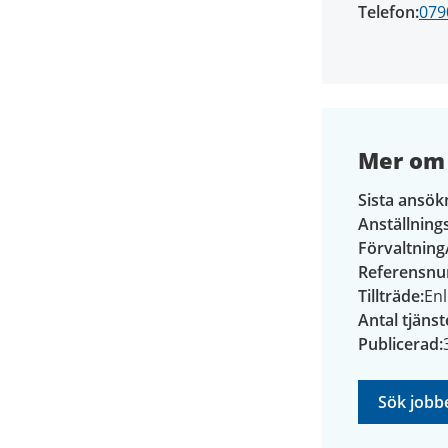
Telefon
079
Mer om 
Sista ansök
Anställnin
Förvaltning
Referensn
Tillträde
En
Antal tjänst
Publicerad
Sök jobb