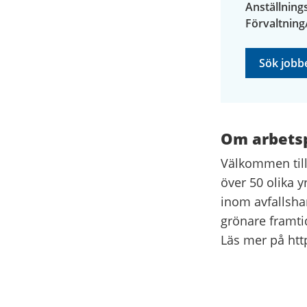
Anställnin
Förvaltning
Sök jobb
Om arbets
Välkommen till
över 50 olika y
inom avfallshan
grönare framti
Läs mer på ht