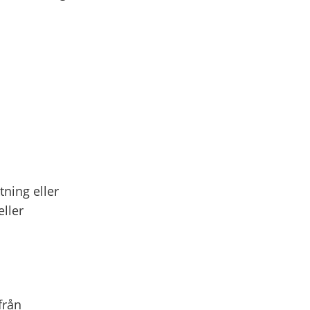
ning eller
ller
från