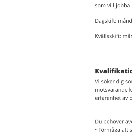
som vill jobba p
Dagskift: månda
Kvällsskift: må
Kvalifikati
Vi söker dig s
motsvarande ko
erfarenhet av p
Du behöver äv
• Förmåga att s