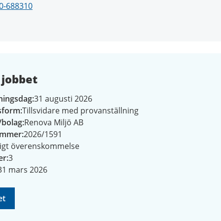
0-688310
jobbet
ningsdag
31 augusti 2026
gsform
Tillsvidare med provanställning
/bolag
Renova Miljö AB
ummer
2026/1591
ligt överenskommelse
er
3
31 mars 2026
et