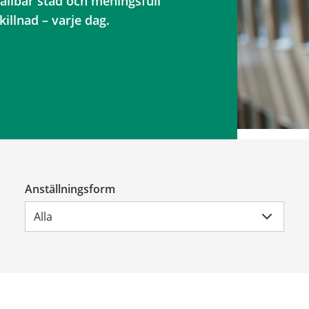
ållbar stad och meningsfull
illnad – varje dag.
Anställningsform
Alla