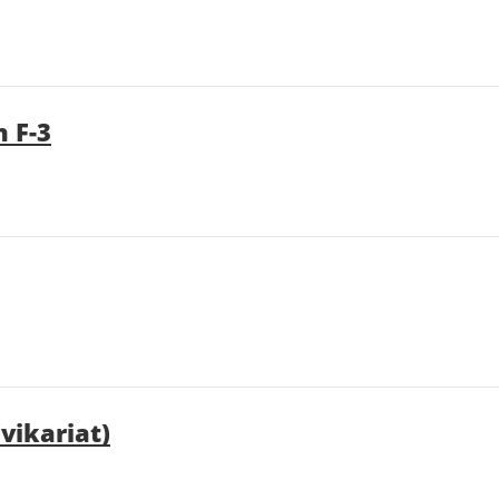
n F-3
vikariat)