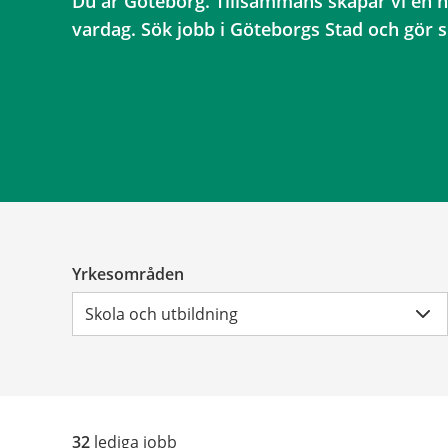
Du är Göteborg. Tillsammans skapar vi en h
vardag. Sök jobb i Göteborgs Stad och gör sk
Yrkesområden
Skola och utbildning
32
lediga jobb