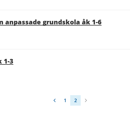
an anpassade grundskola åk 1-6
k 1-3
1
2