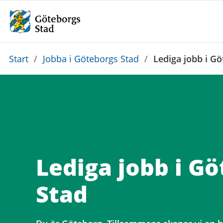
Du
Start
/
Jobba i Göteborgs Stad
/
Lediga jobb i G
är
här:
Lediga jobb i G
Stad