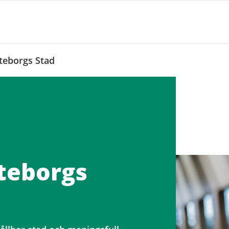
öteborgs Stad
öteborgs