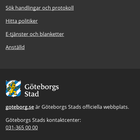
Sök handlingar och protokoll
Hitta politiker
E-tjänster och blanketter
Anställd
Avsändare:
Göteborgs
Stad
goteborg.se
är Göteborgs Stads officiella webbplats.
Göteborgs Stads kontaktcenter:
Telefonnummer
031-365 00 00
till