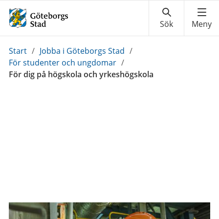
Du
Start
/
Jobba i Göteborgs Stad
/
är
För studenter och ungdomar
/
här:
För dig på högskola och yrkeshögskola