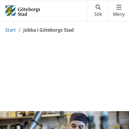
Du
Start
/
Jobba i Göteborgs Stad
är
här: